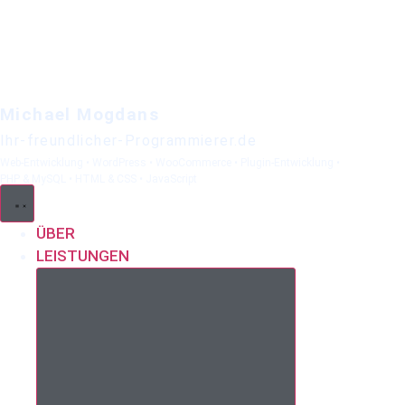
Michael Mogdans
Ihr-freundlicher-Programmierer.de
Web-Entwicklung • WordPress • WooCommerce • Plugin-Entwicklung •
PHP & MySQL • HTML & CSS • JavaScript
ÜBER
LEISTUNGEN