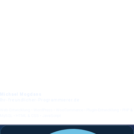
Michael Mogdans
Ihr-freundlicher-Programmierer.de
Web-Entwicklung • WordPress • WooCommerce • Plugin-Entwicklung • PHP &
MySQL • HTML & CSS • JavaScript